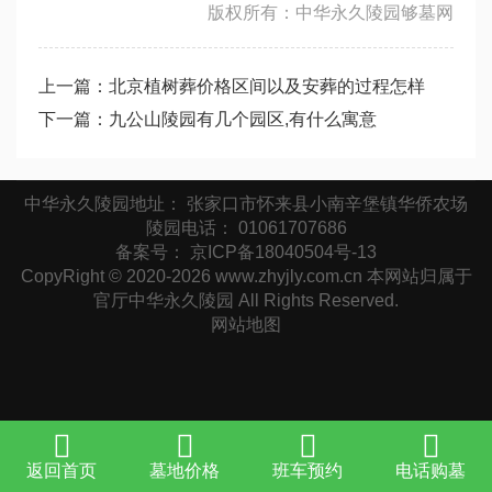
版权所有：中华永久陵园够墓网
上一篇：
北京植树葬价格区间以及安葬的过程怎样
下一篇：
九公山陵园有几个园区,有什么寓意
中华永久陵园地址： 张家口市怀来县小南辛堡镇华侨农场
陵园电话： 01061707686
备案号：
京ICP备18040504号-13
CopyRight © 2020-2026 www.zhyjly.com.cn 本网站归属于
官厅中华永久陵园 All Rights Reserved.
网站地图
返回首页
墓地价格
班车预约
电话购墓