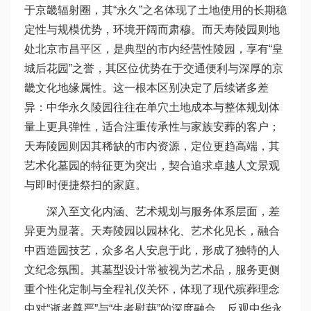
于京畿辐射圈，其“永久”之名体现了土地使用的长期稳
定性与规模优势，环境开阔而肃穆。而天寿陵园则地
处北京市昌平区，是典型的市内经营性陵园，享有“皇
城后花园”之誉，其区位优势在于交通便利与深厚的京
畿文化地缘属性。这一根本区别决定了后续诸多差
异：中华永久陵园往往在单穴土地成本与整体规划体
量上更具弹性，适合注重传承性与家族安葬的客户；
天寿陵园则因其稀缺的市内资源，定位更趋高端，其
艺术化墓园的特征更为突出，契合追求卓越人文景观
与即时便捷祭扫的家庭。
深入至文化内涵、艺术规划与服务体系层面，差
异更为显著。天寿陵园以园林化、艺术化见长，融合
中西造园技艺，众多名人安息于此，形成了独特的人
文纪念氛围。其墓型设计常被视为艺术品，服务更侧
重个性化定制与全程礼仪关怀，体现了现代殡葬理念
中对“逝者尊严”与“生者慰藉”的深度融合。反观中华永