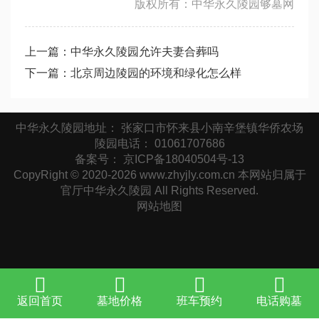
版权所有：中华永久陵园够墓网
上一篇：
中华永久陵园允许夫妻合葬吗
下一篇：
北京周边陵园的环境和绿化怎么样
中华永久陵园地址： 张家口市怀来县小南辛堡镇华侨农场
陵园电话： 01061707686
备案号：
京ICP备18040504号-13
CopyRight © 2020-2026 www.zhyjly.com.cn 本网站归属于
官厅中华永久陵园 All Rights Reserved.
网站地图
返回首页
墓地价格
班车预约
电话购墓