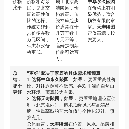
价格
价格相对亲
属于北京高
中华永久陵园
水平
民，是北京
端陵园，价
在价格上有明
周边高性价
格较高。传
显优势，适合
比的选择。
统立碑起步
预算有限的家
传统立碑起
价通常在十
庭。
天寿陵园
步价多在数
几万至数十
定位高端，投
万元区间，
万元不等，
资更大。
生态葬式价
高端定制墓
格更低。
价格可达百
万。
总
“更好”取决于家庭的具体需求和预算：
结：
1.
选择中华永久陵园，如果：
更看重高性价
哪个
比、对往返距离不敏感、喜欢开阔的自然山
更好
水环境、预算较为有限。
2.
选择天寿陵园，如果：
更看重地理位置便
利（北京境内）、追求顶级风水与高端品
牌、注重墓型的艺术价值与个性化设计、预
算充足。
总体而言，
天寿陵园
在位置、风水、品牌和