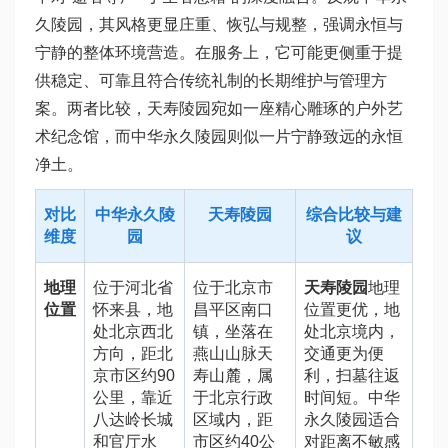
久陵园，其风格更显庄重、恢弘与规整，强调永恒与
宁静的整体环境营造。在服务上，它可能更侧重于提
供稳定、可靠且符合传统礼制的长期维护与管理方
案。两者比较，天寿陵园宛如一座精心雕琢的户外艺
术纪念馆，而中华永久陵园则似一片宁静致远的永恒
净土。
对比
中华永久陵
天寿陵园
综合比较与建
维度
园
议
地理
位于河北省
位于北京市
天寿陵园
地理
位置
怀来县，地
昌平区南口
位置更优，地
处北京西北
镇，坐落在
处北京境内，
方向，距北
燕山山脉天
交通更为便
京市区约90
寿山麓，属
利，扫墓往返
公里，靠近
于北京行政
时间短。中华
八达岭长城
区域内，距
永久陵园适合
和官厅水
市区约40公
对距离不敏感