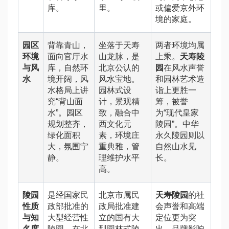
库。
里。
或偏爱京外环
境的家庭。
园区
背靠青山，
坐落于天寿
两者环境均属
环境
面向官厅水
山龙脉，是
上乘。
天寿陵
与风
库，自然环
北京公认的
园
在风水声誉
水
境开阔，风
风水宝地。
和园林艺术造
水格局上讲
园林式设
诣上更胜一
究“背山面
计，景观精
筹，被誉
水”。园区
致，融合中
为“现代皇家
规划整齐，
西文化元
陵园”。中华
绿化面积
素，环境庄
永久陵园则以
大，氛围宁
重典雅，管
自然山水见
静。
理维护水平
长。
高。
陵园
是经国家民
北京市属民
天寿陵园
的社
性质
政部批准的
政局批准建
会声誉和高端
与知
大型经营性
立的国有大
定位更为突
名度
陵园，在北
型园林式陵
出，品牌影响