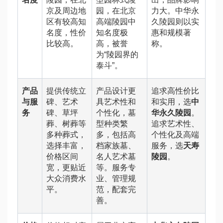
京及周边地
园，在北京
力大。中华永
区有较高知
高端陵园中
久陵园则以实
名度，性价
知名度极
惠和规模著
比较高。
高，被誉
称。
为“陵园界的
泰斗”。
产品
提供传统立
产品设计更
追求高性价比
与服
碑、艺术
具艺术性和
和实用，选
中
务
碑、草坪
个性化，墓
华永久陵园
。
葬、树葬等
型种类繁
追求艺术性、
多种葬式，
多，包括高
个性化及高端
选择丰富，
档家族墓、
服务，选
天寿
价格区间
名人艺术墓
陵园
。
宽，更贴近
等。服务专
大众消费水
业、管理规
平。
范，配套完
善。