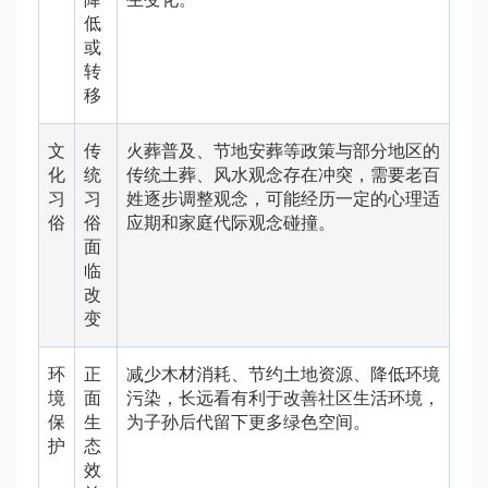
低
或
转
移
文
传
火葬普及、节地安葬等政策与部分地区的
化
统
传统土葬、风水观念存在冲突，需要老百
习
习
姓逐步调整观念，可能经历一定的心理适
俗
俗
应期和家庭代际观念碰撞。
面
临
改
变
环
正
减少木材消耗、节约土地资源、降低环境
境
面
污染，长远看有利于改善社区生活环境，
保
生
为子孙后代留下更多绿色空间。
护
态
效