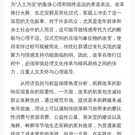
为“入土为安”的集体心理和慎终追远的孝道表达。改革
推行火葬、生态安葬及简化仪式，客观上冲击了这一
深层的文化叙事。对于许多民众，尤其是老年群体和
乡土社会中的人而言，这可能导致情感寄托方式的断
裂与心理不适。仪式空间的压缩与象征物的改变，使
得哀悼过程可能被简化，传统社群通过丧礼实现的凝
聚力与情感支持功能面临削弱。因此，改革在推行过
程中，必须审慎处理文化传承与移风易俗之间的张
力，注重人文关怀与心理疏导。
从经济负担与权益保障角度分析，殡葬改革的影
响呈现复杂的双重性。一方面，改革的初衷包含减轻
群众丧葬负担，通过规范市场、提供基本殡葬服务减
免等措施，理论上可以遏制传统厚葬习俗带来的攀比
性消费与资源浪费。公益性公墓、骨灰堂的建设以及
海葬、树葬等节地生态安葬的奖补政策，为普通家庭
提供了成本更低的选择。但另一方面，在实践中，部