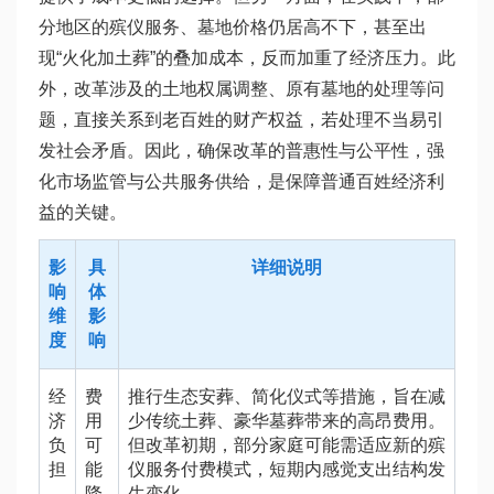
分地区的殡仪服务、墓地价格仍居高不下，甚至出
现“火化加土葬”的叠加成本，反而加重了经济压力。此
外，改革涉及的土地权属调整、原有墓地的处理等问
题，直接关系到老百姓的财产权益，若处理不当易引
发社会矛盾。因此，确保改革的普惠性与公平性，强
化市场监管与公共服务供给，是保障普通百姓经济利
益的关键。
影
具
详细说明
响
体
维
影
度
响
经
费
推行生态安葬、简化仪式等措施，旨在减
济
用
少传统土葬、豪华墓葬带来的高昂费用。
负
可
但改革初期，部分家庭可能需适应新的殡
担
能
仪服务付费模式，短期内感觉支出结构发
降
生变化。