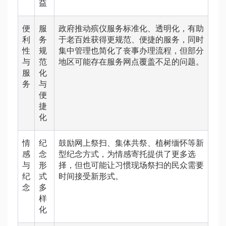
益
便
服
政府推动殡仪服务标准化、透明化，有助
利
务
于老百姓获得更规范、便捷的服务，同时
性
规
集中管理也简化了丧事办理流程，但部分
与
范
地区可能存在服务网点覆盖不足的问题。
服
化
务
与
便
捷
化
情
纪
鼓励网上祭扫、集体共祭、植树缅怀等新
感
念
型纪念方式，为情感寄托提供了更多选
与
形
择，但也可能让习惯现场祭扫的民众需要
纪
式
时间接受新形式。
念
多
样
化